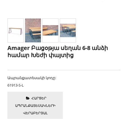
Amager Բացօթյա սեղան 6-8 անձի
համար Խեժի փայտից
Ապրանքատեսակի կոդը:
61913-S-L
ՀԱՐՑԵՐ
ԱՊՐԱՆՔԱՏԵՍԱԿՆԵՐԻ
ՎԵՐԱԲԵՐՅԱԼ