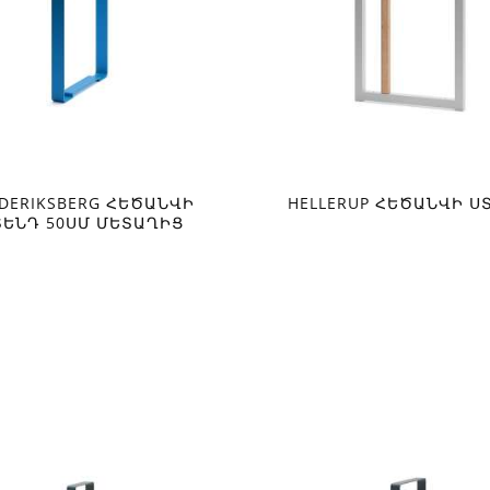
EDERIKSBERG ՀԵԾԱՆՎԻ
HELLERUP ՀԵԾԱՆՎԻ Ս
ՏԵՆԴ 50ՍՄ ՄԵՏԱՂԻՑ