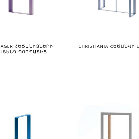
AGER ՀԵԾԱՆԻՑՆԵՐԻ
CHRISTIANIA ՀԵԾԱՆՎԻ 
ՍՏԵՆԴ ՊՈՂՊԱՏԻՑ