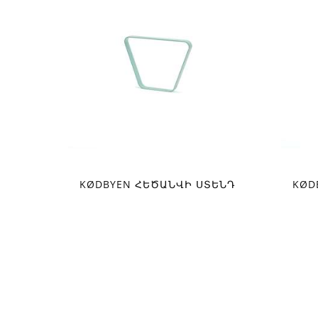
KØDBYEN ՀԵԾԱՆՎԻ ՍՏԵՆԴ
KØD