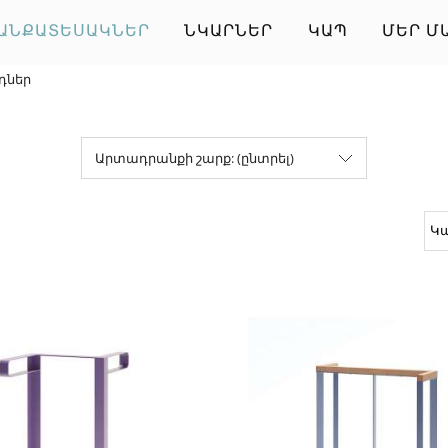
ԱՆՔԱՏԵՍԱԿՆԵՐ
ՆԿԱՐՆԵՐ
ԿԱՊ
ՄԵՐ Մ
դներ
Արտադրանքի շարք: (ընտրել)