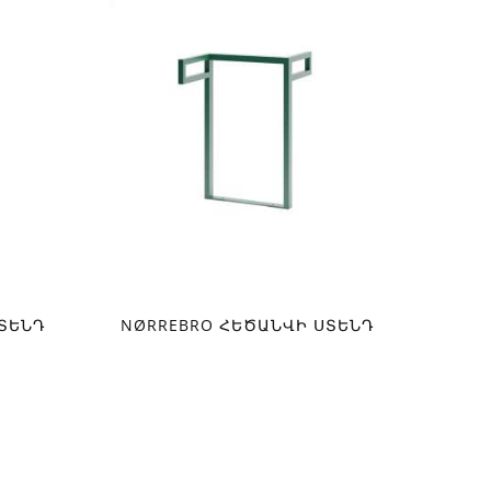
ՏԵՆԴ
NØRREBRO ՀԵԾԱՆՎԻ ՍՏԵՆԴ