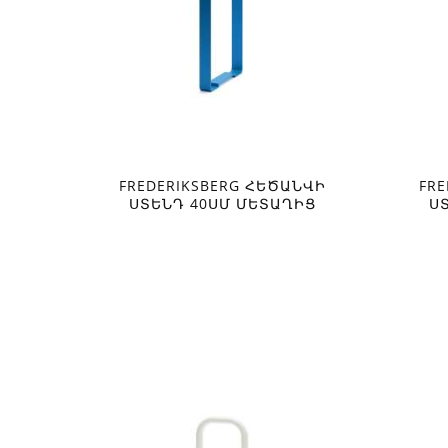
FREDERIKSBERG ՀԵԾԱՆՎԻ
FR
ՍՏԵՆԴ 40ՍՄ ՄԵՏԱՂԻՑ
Ս