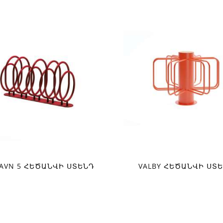
AVN 5 ՀԵԾԱՆՎԻ ՍՏԵՆԴ
VALBY ՀԵԾԱՆՎԻ ՍՏ