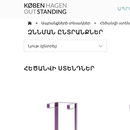
ԱՊՐ
»
»
Ապրանքների տեսակներ
Հեծանվի ստեն
ԶՆՆՄԱՆ ԸՆՏՐԱՆՔՆԵՐ
Նյութ: (ընտրել)
ՀԵԾԱՆՎԻ ՍՏԵՆԴՆԵՐ