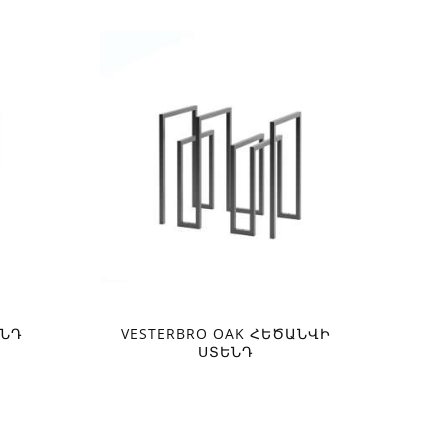
ԵՆԴ
VESTERBRO OAK ՀԵԾԱՆՎԻ
ՍՏԵՆԴ