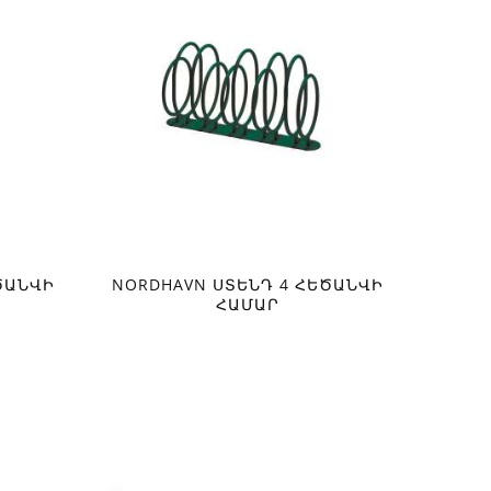
ԾԱՆՎԻ
NORDHAVN ՍՏԵՆԴ 4 ՀԵԾԱՆՎԻ
ՀԱՄԱՐ