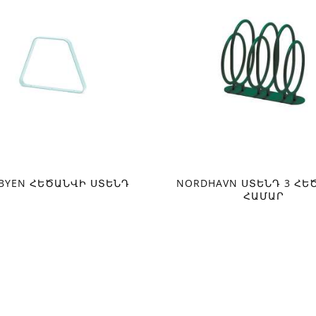
BYEN ՀԵԾԱՆՎԻ ՍՏԵՆԴ
NORDHAVN ՍՏԵՆԴ 3 ՀԵ
ՀԱՄԱՐ