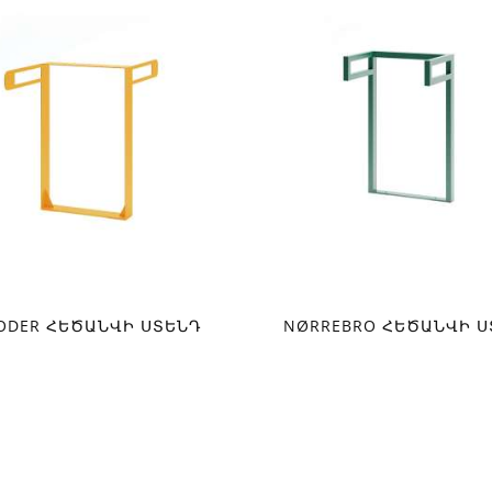
ODER ՀԵԾԱՆՎԻ ՍՏԵՆԴ
NØRREBRO ՀԵԾԱՆՎԻ Ս