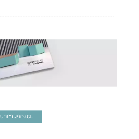
ՆՈՐԴԱԳՐՎԵԼ