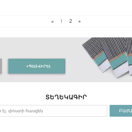
«
1
2
»
ՏԵՂԵԿԱԳԻՐ
ԲԱԺԱ