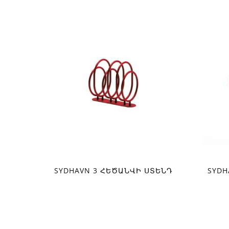
SYDHAVN 3 ՀԵԾԱՆՎԻ ՍՏԵՆԴ
SYDH