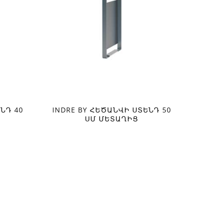
ՆԴ 40
INDRE BY ՀԵԾԱՆՎԻ ՍՏԵՆԴ 50
ՍՄ ՄԵՏԱՂԻՑ