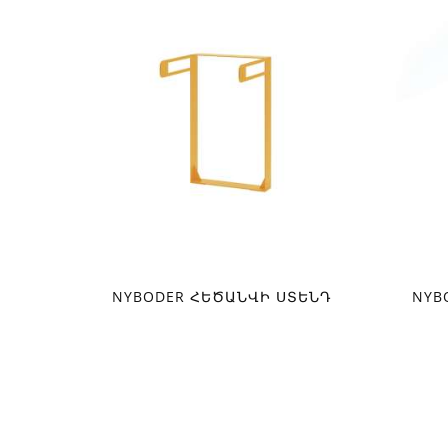
NYBODER ՀԵԾԱՆՎԻ ՍՏԵՆԴ
NYB