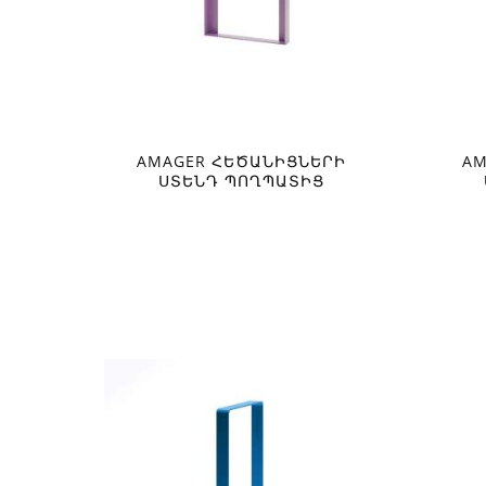
AMAGER ՀԵԾԱՆԻՑՆԵՐԻ
AM
ՍՏԵՆԴ ՊՈՂՊԱՏԻՑ