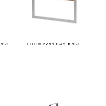
ՏԵՆԴ
HELLERUP ՀԵԾԱՆՎԻ ՍՏԵՆԴ