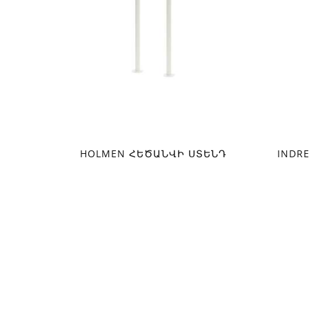
HOLMEN ՀԵԾԱՆՎԻ ՍՏԵՆԴ
INDR