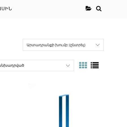
ԱՍԻՆ
Արտադրանքի խումբ: (ընտրել)