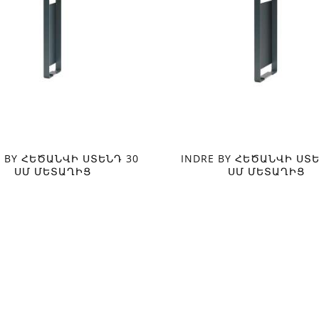
E BY ՀԵԾԱՆՎԻ ՍՏԵՆԴ 30
INDRE BY ՀԵԾԱՆՎԻ ՍՏԵ
ՍՄ ՄԵՏԱՂԻՑ
ՍՄ ՄԵՏԱՂԻՑ