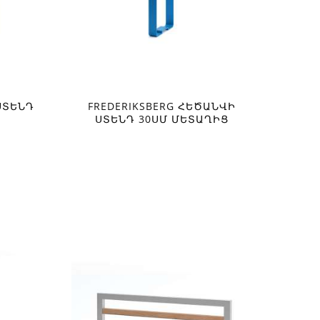
ՍՏԵՆԴ
FREDERIKSBERG ՀԵԾԱՆՎԻ
ՍՏԵՆԴ 30ՍՄ ՄԵՏԱՂԻՑ