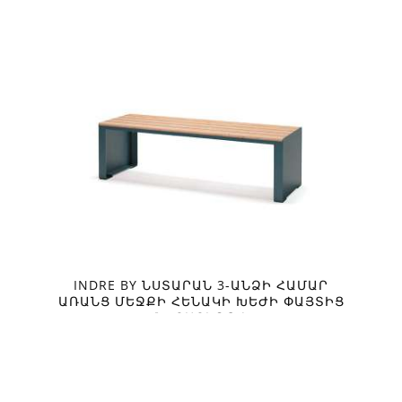
INDRE BY ՆՍՏԱՐԱՆ 3-ԱՆՁԻ ՀԱՄԱՐ
ԱՌԱՆՑ ՄԵՋՔԻ ՀԵՆԱԿԻ ԽԵԺԻ ՓԱՅՏԻՑ
ՆՍՏԱՏԵՂՈՎ