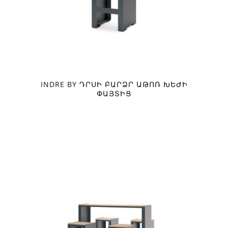
INDRE BY ԴՐՍԻ ԲԱՐՁՐ ԱԹՈՌ ԽԵԺԻ
ՓԱՅՏԻՑ