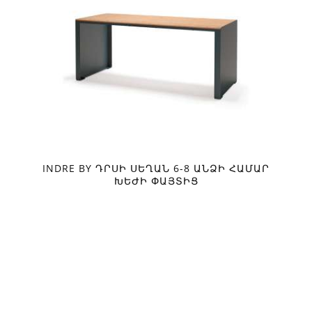
INDRE BY ԴՐՍԻ ՍԵՂԱՆ 6-8 ԱՆՁԻ ՀԱՄԱՐ
ԽԵԺԻ ՓԱՅՏԻՑ