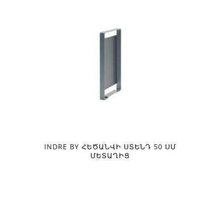
INDRE BY ՀԵԾԱՆՎԻ ՍՏԵՆԴ 50 ՍՄ
ՄԵՏԱՂԻՑ