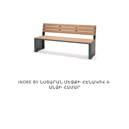
INDRE BY ՆՍՏԱՐԱՆ ՄԵՋՔԻ ՀԵՆԱԿՈՎ 4-
ԱՆՁԻ ՀԱՄԱՐ