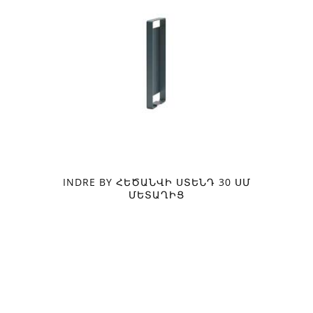
INDRE BY ՀԵԾԱՆՎԻ ՍՏԵՆԴ 30 ՍՄ
ՄԵՏԱՂԻՑ