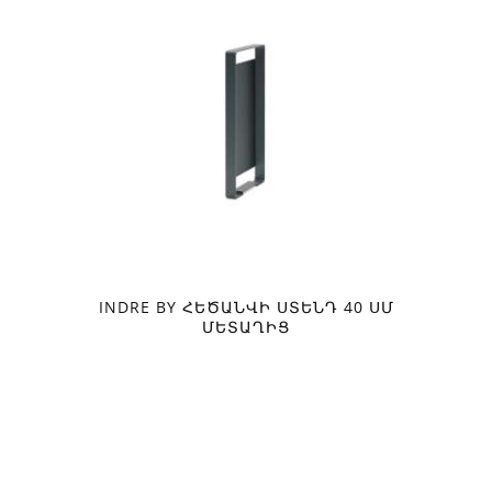
INDRE BY ՀԵԾԱՆՎԻ ՍՏԵՆԴ 40 ՍՄ
ՄԵՏԱՂԻՑ