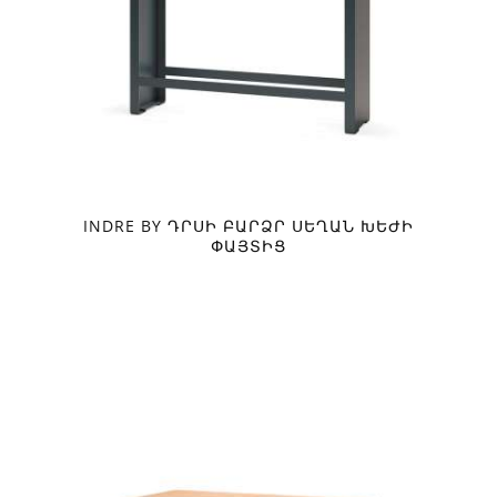
INDRE BY ԴՐՍԻ ԲԱՐՁՐ ՍԵՂԱՆ ԽԵԺԻ
ՓԱՅՏԻՑ