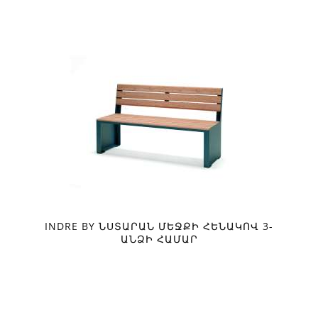
INDRE BY ՆՍՏԱՐԱՆ ՄԵՋՔԻ ՀԵՆԱԿՈՎ 3-
ԱՆՁԻ ՀԱՄԱՐ