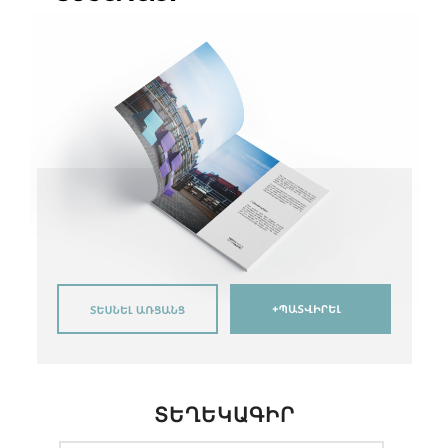
ՏԵՂԵԿԱԳԻՐ