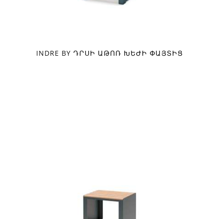
INDRE BY ԴՐՍԻ ԱԹՈՌ ԽԵԺԻ ՓԱՅՏԻՑ