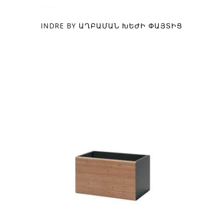
INDRE BY ԱՂԲԱՄԱՆ ԽԵԺԻ ՓԱՅՏԻՑ