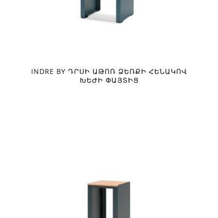
INDRE BY ԴՐՍԻ ԱԹՈՌ ՁԵՌՔԻ ՀԵՆԱԿՈՎ
ԽԵԺԻ ՓԱՅՏԻՑ