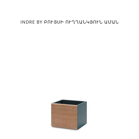
INDRE BY ԲՈՒՅՍԻ ՈՒՂՂԱՆԿՅՈՒՆ ԱՄԱՆ