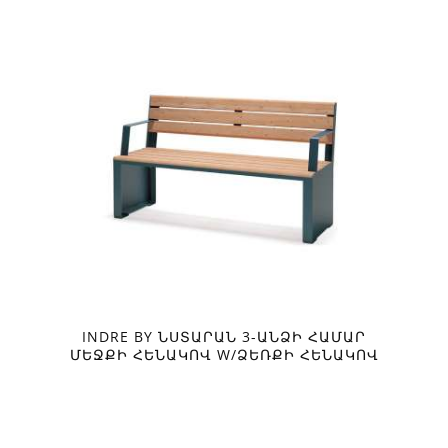
INDRE BY ՆՍՏԱՐԱՆ 3-ԱՆՁԻ ՀԱՄԱՐ
ՄԵՋՔԻ ՀԵՆԱԿՈՎ W/ՁԵՌՔԻ ՀԵՆԱԿՈՎ