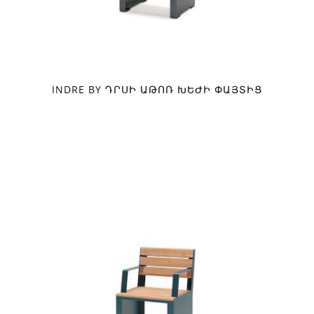
INDRE BY ԴՐՍԻ ԱԹՈՌ ԽԵԺԻ ՓԱՅՏԻՑ