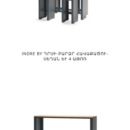
INDRE BY ԴՐՍԻ ԲԱՐՁՐ ՀԱՎԱՔԱԾՈՒ-
ՍԵՂԱՆ ԵՒ 4 ԱԹՈՌ