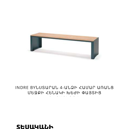
INDRE BYՆՍՏԱՐԱՆ 4-ԱՆՁԻ ՀԱՄԱՐ ԱՌԱՆՑ
ՄԵՋՔԻ ՀԵՆԱԿԻ ԽԵԺԻ ՓԱՅՏԻՑ
ՆՍՏԱՏԵՂՈՎ