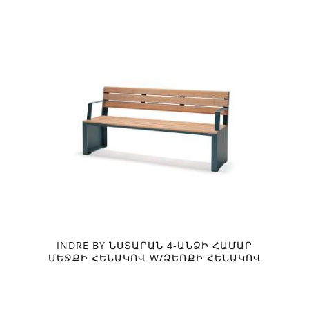
INDRE BY ՆՍՏԱՐԱՆ 4-ԱՆՁԻ ՀԱՄԱՐ
ՄԵՋՔԻ ՀԵՆԱԿՈՎ W/ՁԵՌՔԻ ՀԵՆԱԿՈՎ