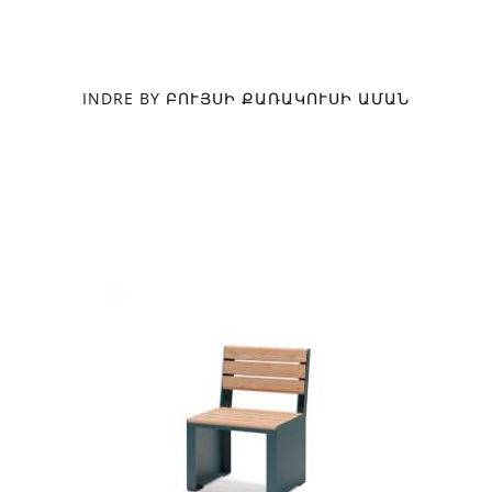
INDRE BY ԲՈՒՅՍԻ ՔԱՌԱԿՈՒՍԻ ԱՄԱՆ