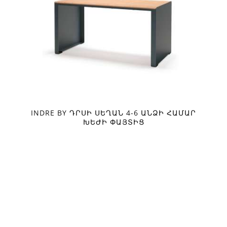
INDRE BY ԴՐՍԻ ՍԵՂԱՆ 4-6 ԱՆՁԻ ՀԱՄԱՐ
ԽԵԺԻ ՓԱՅՏԻՑ